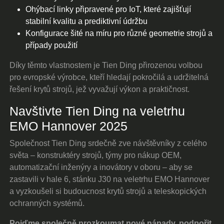
Ohýbací linky připravené pro IoT, které zajišťují
stabilní kvalitu a prediktivní údržbu
Konfigurace šité na míru pro různé geometrie strojů a
případy použití
Díky těmto vlastnostem je Tien Ding přirozenou volbou
pro evropské výrobce, kteří hledají pokročilá a udržitelná
řešení krytů strojů, jež vyvažují výkon a praktičnost.
Navštivte Tien Ding na veletrhu
EMO Hannover 2025
Společnost Tien Ding srdečně zve návštěvníky z celého
světa – konstruktéry strojů, týmy pro nákup OEM,
automatizační inženýry a inovátory v oboru – aby se
zastavili v hale 6, stánku J30 na veletrhu EMO Hannover
a vyzkoušeli si budoucnost krytů strojů a teleskopických
ochranných systémů.
Pojďme společně prozkoumat nové nápady, podpořit