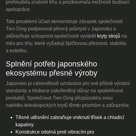
prohloubila znalosti trhu a prozkoumala možnosti budoucí
spolupráce.
Tato proaktivní účast demonstruje závazek společnosti
Tien Ding podporovat přesný průmysl v Japonsku a
zdůrazňuje schopnost společnosti vyrábět
kryty strojů
na
míru pro trhy, které vyžadují špičkovou přesnost, stabilitu
a estetiku.
Splnění potřeb japonského
ekosystému přesné výroby
Japonsko je celosvětově uznáváno pro své přísné výrobní
standardy a hluboce zakořeněný důraz na spolehlivost
produktů. Společnost Tien Ding přizpůsobila svou
nabídku teleskopických krytů těmto prioritám a zdůraznila:
Těsné utěsnění zabraňuje vniknutí třísek a chladicí
kapaliny
Konstrukce odolná proti vibracím pro