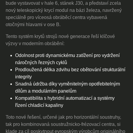
bude vystavovat v hale 6, stánek J30, a představí zcela
nový teleskopický krycí modul na bázi železa, navržený
speciálně pro víceosá obráběcí centra vybavená
otočnými hlavami v ose B.
Tento systém krytů strojů nové generace řeší klíčové
výzvy v moderním obrábění:
Odolnost proti dynamickému zatížení pro vydržení
náročných řezných cyklů
Prodloužená délka zdvihu bez obětování strukturální
integrity
Snadná údržba díky vyměnitelným opotřebitelným
dílům a modulárním panelům
Kompatibilita s hybridní automatizací a systémy
řízení chladicí kapaliny
Toto nové řešení, určené jak pro horizontální soustruhy,
tak pro kombinovaná soustružnicko-frézovací centra, si
klade za cíl poskytnout evropským výrobcům originálního