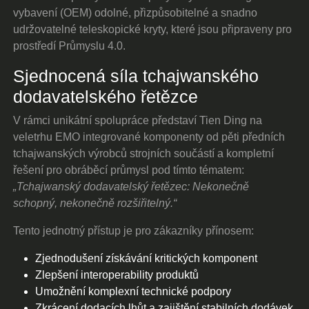
vybavení (OEM) odolné, přizpůsobitelné a snadno
udržovatelné teleskopické kryty, které jsou připraveny pro
prostředí Průmyslu 4.0.
Sjednocená síla tchajwanského
dodavatelského řetězce
V rámci unikátní spolupráce představí Tien Ding na
veletrhu EMO integrované komponenty od pěti předních
tchajwanských výrobců strojních součástí a kompletní
řešení pro obráběcí průmysl pod tímto tématem:
„Tchajwanský dodavatelský řetězec: Nekonečně
schopný, nekonečně rozšiřitelný.“
Tento jednotný přístup je pro zákazníky přínosem:
Zjednodušení získávání kritických komponent
Zlepšení interoperability produktů
Umožnění komplexní technické podpory
Zkrácení dodacích lhůt a zajištění stabilních dodávek