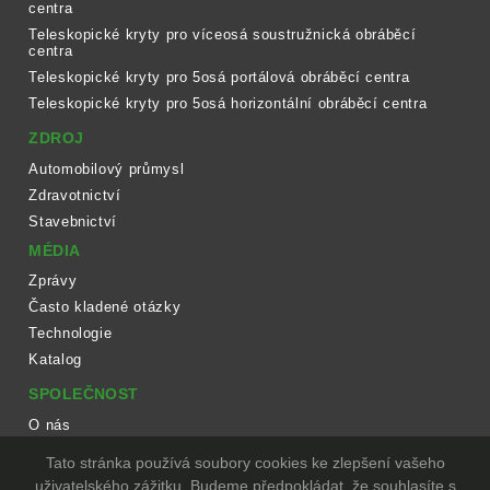
centra
Teleskopické kryty pro víceosá soustružnická obráběcí
centra
Teleskopické kryty pro 5osá portálová obráběcí centra
Teleskopické kryty pro 5osá horizontální obráběcí centra
ZDROJ
Automobilový průmysl
Zdravotnictví
Stavebnictví
MÉDIA
Zprávy
Často kladené otázky
Technologie
Katalog
SPOLEČNOST
O nás
Pracovní postup
Tato stránka používá soubory cookies ke zlepšení vašeho
Zařízení
uživatelského zážitku. Budeme předpokládat, že souhlasíte s