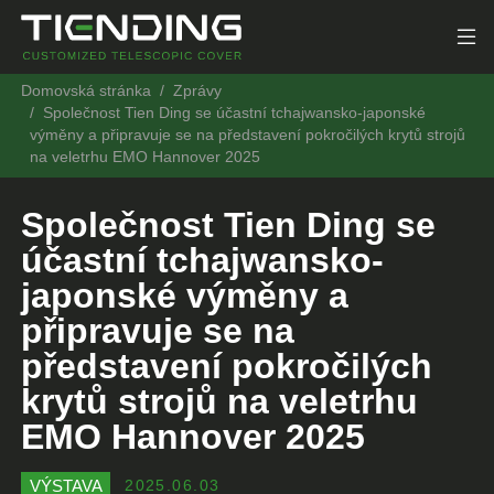
Domovská stránka
Zprávy
Společnost Tien Ding se účastní tchajwansko-japonské
výměny a připravuje se na představení pokročilých krytů strojů
na veletrhu EMO Hannover 2025
Společnost Tien Ding se
účastní tchajwansko-
japonské výměny a
připravuje se na
představení pokročilých
krytů strojů na veletrhu
EMO Hannover 2025
VÝSTAVA
2025.06.03