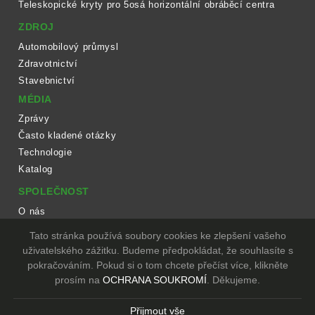
Teleskopické kryty pro 5osá horizontální obráběcí centra
ZDROJ
Automobilový průmysl
Zdravotnictví
Stavebnictví
MÉDIA
Zprávy
Často kladené otázky
Technologie
Katalog
SPOLEČNOST
O nás
Pracovní postup
Tato stránka používá soubory cookies ke zlepšení vašeho
Zařízení
uživatelského zážitku. Budeme předpokládat, že souhlasíte s
pokračováním. Pokud si o tom chcete přečíst více, klikněte
KONTAKT
prosím na
OCHRANA SOUKROMÍ
. Děkujeme.
Copyright © TIEN DING INDUSTRIAL CO., LTD. All Rights Reserved.
Designed
by Lets Media
EZB2B
Přijmout vše