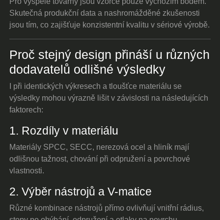
Pro vyspělé továrny jsou vzorce pouze výchozím bodem.
Skutečná produkční data a nashromážděné zkušenosti
jsou tím, co zajišťuje konzistentní kvalitu v sériové výrobě.
Proč stejný design přináší u různých
dodavatelů odlišné výsledky
I při identických výkresech a tloušťce materiálu se
výsledky mohou výrazně lišit v závislosti na následujících
faktorech:
1. Rozdíly v materiálu
Materiály SPCC, SECC, nerezová ocel a hliník mají
odlišnou tažnost, chování při odpružení a povrchové
vlastnosti.
2. Výběr nástrojů a V-matice
Různé kombinace nástrojů přímo ovlivňují vnitřní rádius,
stopy po ohýbání, odpružení a otlaky na povrchu.