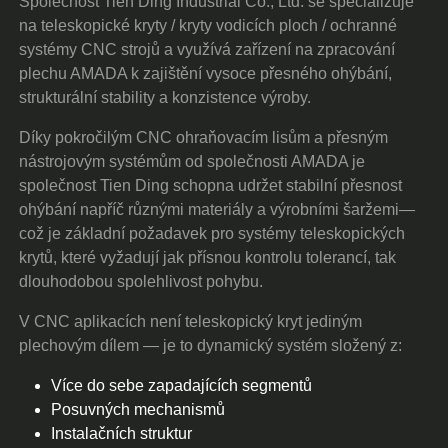
Společnost Tien Ding Industrial Co., Ltd. se specializuje
na teleskopické kryty / kryty vodicích ploch / ochranné
systémy CNC strojů a využívá zařízení na zpracování
plechu AMADA k zajištění vysoce přesného ohýbání,
strukturální stability a konzistence výroby.
Díky pokročilým CNC ohraňovacím lisům a přesným
nástrojovým systémům od společnosti AMADA je
společnost Tien Ding schopna udržet stabilní přesnost
ohýbání napříč různými materiály a výrobními šaržemi—
což je základní požadavek pro systémy teleskopických
krytů, které vyžadují jak přísnou kontrolu tolerancí, tak
dlouhodobou spolehlivost pohybu.
V CNC aplikacích není teleskopický kryt jediným
plechovým dílem — je to dynamický systém složený z:
Více do sebe zapadajících segmentů
Posuvných mechanismů
Instalačních struktur