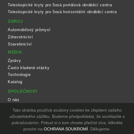
Teleskopické kryty pro 5osá portálová obráběcí centra
Teleskopické kryty pro 5osá horizontální obráběcí centra
ZDROJ
Automobilový průmysl
Zdravotnictví
Stavebnictví
MÉDIA
Zprávy
Často kladené otázky
Technologie
Katalog
SPOLEČNOST
O nás
Pracovní postup
Tato stránka používá soubory cookies ke zlepšení vašeho
Zařízení
uživatelského zážitku. Budeme předpokládat, že souhlasíte s
pokračováním. Pokud si o tom chcete přečíst více, klikněte
KONTAKT
prosím na
OCHRANA SOUKROMÍ
. Děkujeme.