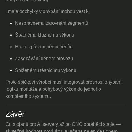
I malé odchylky v ohýbání mohou vést k:
Nesprávnému zarovnání segmentů
Špatnému kluznému výkonu
Hluku způsobenému třením
Zasekávání během provozu
Sníženému těsnicímu výkonu
Proto špičkoví výrobci musí integrovat přesnost ohýbání,
logiku montáže a pohybový výkon do jednoho
kompletního systému.
Závěr
Od stojanů pro AI servery až po CNC obráběcí stroje —
skutečná hodnota produktu je určena nejen designem,