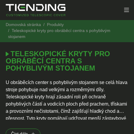
Domovská stránka
Produkty
Teleskopické kryty pro obráběcí centra s pohyblivým
stojanem
TELESKOPICKÉ KRYTY PRO
OBRÁBĚCÍ CENTRA S
POHYBLIVÝM STOJANEM
U obráběcích center s pohyblivým stojanem se celá hlava
stroje pohybuje nad velkými a rozměrnými díly.
Teleskopické kryty hrají zásadní roli při ochraně
pohyblivých částí a vodicích ploch před prachem, třískami
a provozními nečistotami, čímž zajišťují hladký chod a
přesnost. Tyto kryty pomáhají udržovat menší zástavbové
rozměry stroje a jeho dynamický výkon, což je klíčové pro
efektivní obrábění zápustek, forem a složitých součástí.
Číst dále