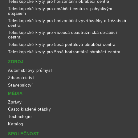
Teleskopické kryty pro horizontální obráběcí centra
Teleskopické kryty pro obráběcí centra s pohyblivým
stojanem
Teleskopické kryty pro horizontální vyvrtávačky a frézařská
centra
Teleskopické kryty pro víceosá soustružnická obráběcí
centra
Teleskopické kryty pro 5osá portálová obráběcí centra
Teleskopické kryty pro 5osá horizontální obráběcí centra
ZDROJ
Automobilový průmysl
Zdravotnictví
Stavebnictví
MÉDIA
Zprávy
Často kladené otázky
Technologie
Katalog
SPOLEČNOST