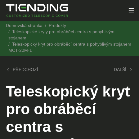
Domovská stránka
Produkty
Teleskopické kryty pro obráběcí centra s pohyblivým
stojanem
Teleskopický kryt pro obráběcí centra s pohyblivým stojanem
MCT-20M-1
PŘEDCHOZÍ
DALŠÍ
Teleskopický kryt
pro obráběcí
centra s