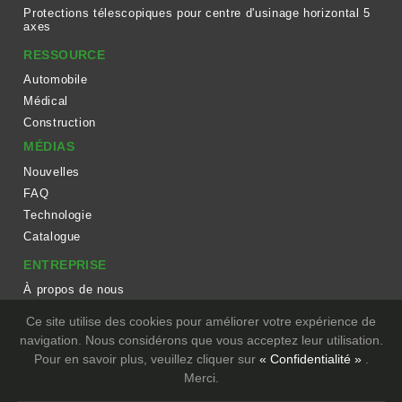
Protections télescopiques pour centre d'usinage horizontal 5
axes
RESSOURCE
Automobile
Médical
Construction
MÉDIAS
Nouvelles
FAQ
Technologie
Catalogue
ENTREPRISE
À propos de nous
Flux de travail
Ce site utilise des cookies pour améliorer votre expérience de
Équipement
navigation. Nous considérons que vous acceptez leur utilisation.
Pour en savoir plus, veuillez cliquer sur
« Confidentialité »
.
CONTACT
Merci.
Copyright © TIEN DING INDUSTRIAL CO., LTD. All Rights Reserved.