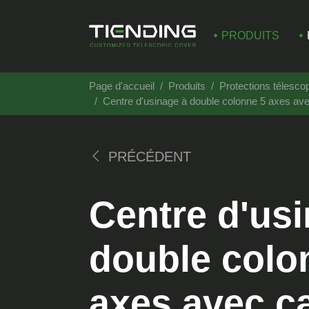
PRODUITS
Page d'accueil
Produits
Protections télesco
Centre d'usinage à double colonne 5 axes av
PRÉCÉDENT
Centre d'us
double colo
axes avec c