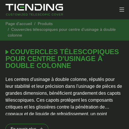
Page d'accueil
Produits
Couvercles télescopiques pour centre d'usinage à double
colonne
COUVERCLES TÉLESCOPIQUES
POUR CENTRE D'USINAGE À
DOUBLE COLONNE
Les centres d'usinage à double colonne, réputés pour
leur stabilité et leur précision dans l'usinage de pièces de
grandes dimensions, bénéficient grandement des capots
télescopiques. Ces capots protègent les composants
critiques et les glissières contre la pénétration de
copeaux et de liquide de refroidissement, un point
particulièrement important compte tenu de la forte
production de copeaux à laquelle ces machines sont
En savoir plus