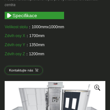
centra
Specifikace
Velikost stolu
：1000mmx1000mm
Zdvih osy X
：1700mm
Zdvih osy Y
：1350mm
Zdvih osy Z
：1200mm
Kontaktujte nás