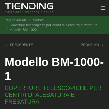
Pagina iniziale
Prodotti
Coperture telescopiche per centri di alesatura e fresatura
Modello BM-1000-1
PRECEDENTE
PROSSIMO
Modello BM-1000-
1
COPERTURE TELESCOPICHE PER
CENTRI DI ALESATURA E
FRESATURA