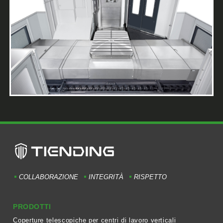
COLLABORAZIONE
INTEGRITÀ
RISPETTO
PRODOTTI
Coperture telescopiche per centri di lavoro verticali