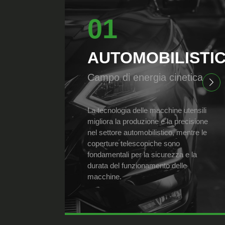
01
AUTOMOBILISTI
Campo di energia cinetica
La tecnologia delle macchine utensili
migliora la produzione e la precisione
nel settore automobilistico, mentre le
coperture telescopiche sono
fondamentali per la sicurezza e la
durata del funzionamento delle
macchine.