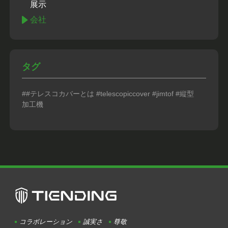
展示
会社
タグ
##テレスコカバーとは #telescopiccover #jimtof #縦型
加工機
コラボレーション
誠実さ
尊敬