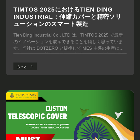
TIMTOS 2025におけるTIEN DING
INDUSTRIAL：伸縮カバーと精密ソリ
ューションのスマート製造
Tien Ding Industrial Co., LTD は、TIMTOS 2025 で最新
のイノベーションを展示できることを嬉しく思っていま
す。当社は DOTZERO と提携して MES 主導の生産によ
り伸縮カバーの製造を推進し、効率とデータ統合を最適
化しています。 また、Mongtec Precision Inc. および SIT
もっと
CORP. と連携して、タレットカバー、精密切削工具、高
性能リニアモーター間の相乗効果についても検討してい
ます。 ブース S1316 にお越しいただき、スマート製造の
未来を私たちがどのように形作っているかをご覧くださ
い。