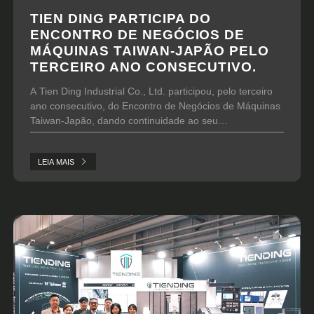
TIEN DING PARTICIPA DO
ENCONTRO DE NEGÓCIOS DE
MÁQUINAS TAIWAN-JAPÃO PELO
TERCEIRO ANO CONSECUTIVO.
A Tien Ding Industrial Co., Ltd. participou, pelo terceiro
ano consecutivo, do Encontro de Negócios de Máquinas
Taiwan-Japão, dando continuidade ao seu
relacionamento com fabricantes de máquinas-
ferramenta, fabricantes de máquinas industriais e
LEIA MAIS
empresas comerciais japonesas.