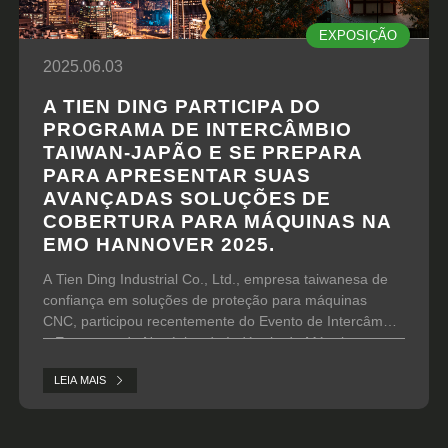
EXPOSIÇÃO
2025.06.03
A TIEN DING PARTICIPA DO
PROGRAMA DE INTERCÂMBIO
TAIWAN-JAPÃO E SE PREPARA
PARA APRESENTAR SUAS
AVANÇADAS SOLUÇÕES DE
COBERTURA PARA MÁQUINAS NA
EMO HANNOVER 2025.
A Tien Ding Industrial Co., Ltd., empresa taiwanesa de
confiança em soluções de proteção para máquinas
CNC, participou recentemente do Evento de Intercâmbio
e Encontros de Negócios da Indústria de Máquinas
Taiwan-Japão 2025, realizado de 3 a 5 de junho.
LEIA MAIS