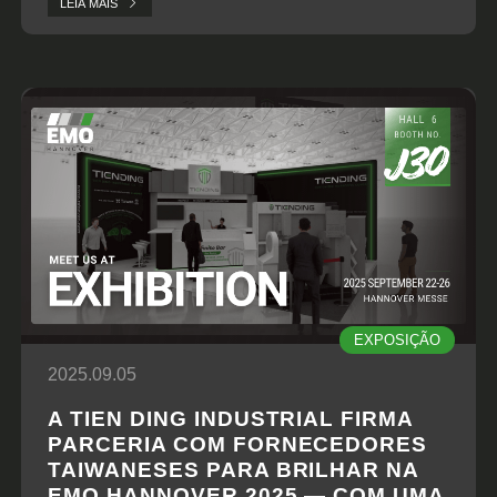
LEIA MAIS
alemão com as tendências globais.
EXPOSIÇÃO
2025.09.05
A TIEN DING INDUSTRIAL FIRMA
PARCERIA COM FORNECEDORES
TAIWANESES PARA BRILHAR NA
EMO HANNOVER 2025 — COM UMA