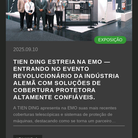
EXPOSIÇÃO
2025.09.10
TIEN DING ESTREIA NA EMO —
ENTRANDO NO EVENTO
REVOLUCIONÁRIO DA INDÚSTRIA
ALEMÃ COM SOLUÇÕES DE
COBERTURA PROTETORA
ALTAMENTE CONFIÁVEIS.
A TIEN DING apresenta na EMO suas mais recentes
coberturas telescópicas e sistemas de proteção de
máquinas, destacando como se torna um parceiro
fundamental para a confiabilidade e estabilidade da linha
de produção, combinando o conhecimento do mercado