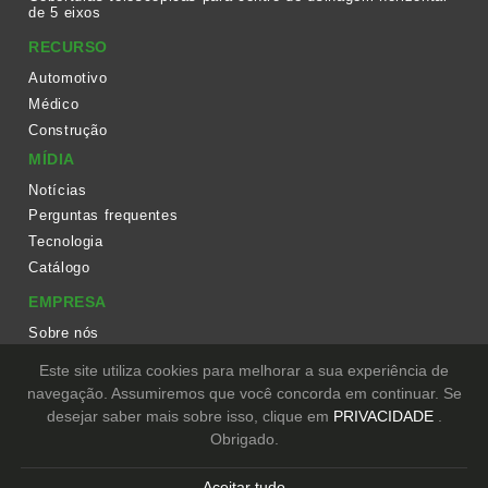
de 5 eixos
RECURSO
Automotivo
Médico
Construção
MÍDIA
Notícias
Perguntas frequentes
Tecnologia
Catálogo
EMPRESA
Sobre nós
Fluxo de trabalho
Este site utiliza cookies para melhorar a sua experiência de
Equipamento
navegação. Assumiremos que você concorda em continuar. Se
desejar saber mais sobre isso, clique em
PRIVACIDADE
.
CONTATO
Obrigado.
Copyright © TIEN DING INDUSTRIAL CO., LTD. All Rights Reserved.
Designed
by Lets Media
EZB2B
Aceitar tudo