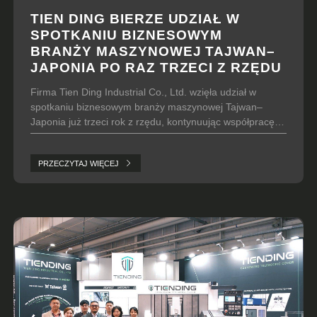
TIEN DING BIERZE UDZIAŁ W
SPOTKANIU BIZNESOWYM
BRANŻY MASZYNOWEJ TAJWAN–
JAPONIA PO RAZ TRZECI Z RZĘDU
Firma Tien Ding Industrial Co., Ltd. wzięła udział w
spotkaniu biznesowym branży maszynowej Tajwan–
Japonia już trzeci rok z rzędu, kontynuując współpracę z
japońskimi producentami obrabiarek, maszyn i firmami
handlowymi.
PRZECZYTAJ WIĘCEJ