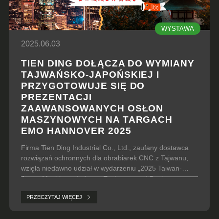
WYSTAWA
2025.06.03
TIEN DING DOŁĄCZA DO WYMIANY
TAJWAŃSKO-JAPOŃSKIEJ I
PRZYGOTOWUJE SIĘ DO
PREZENTACJI
ZAAWANSOWANYCH OSŁON
MASZYNOWYCH NA TARGACH
EMO HANNOVER 2025
Firma Tien Ding Industrial Co., Ltd., zaufany dostawca
rozwiązań ochronnych dla obrabiarek CNC z Tajwanu,
wzięła niedawno udział w wydarzeniu „2025 Taiwan-
Japan Machinery Industry Exchange and Business
Matching Event”, które odbyło się w dniach od 3 do 5
PRZECZYTAJ WIĘCEJ
czerwca.