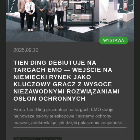
WYSTAWA
2025.09.10
TIEN DING DEBIUTUJE NA
TARGACH EMO — WEJŚCIE NA
NIEMIECKI RYNEK JAKO
KLUCZOWY GRACZ Z WYSOCE
NIEZAWODNYMI ROZWIĄZANIAMI
OSŁON OCHRONNYCH
Firma Tien Ding prezentuje na targach EMO swoje
najnowsze osłony teleskopowe i systemy ochrony
maszyn, podkreślając, jak dzięki połączeniu znajomości
lokalnego rynku niemieckiego z globalnymi trendami
staje się kluczowym partnerem w zakresie