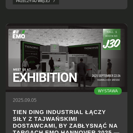
PRZECZYTAJ WIĘCEJ
niezawodności i stabilności linii produkcyjnych.
WYSTAWA
2025.09.05
TIEN DING INDUSTRIAL ŁĄCZY
SIŁY Z TAJWAŃSKIMI
DOSTAWCAMI, BY ZABŁYSNĄĆ NA
TARGACH EMO HANNOVER 2025 —