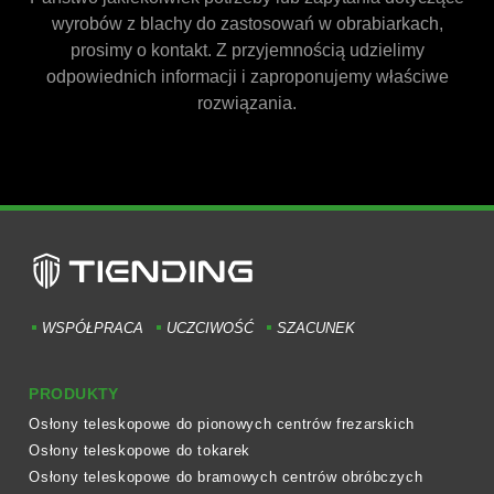
wyrobów z blachy do zastosowań w obrabiarkach,
prosimy o kontakt. Z przyjemnością udzielimy
odpowiednich informacji i zaproponujemy właściwe
rozwiązania.
WSPÓŁPRACA
UCZCIWOŚĆ
SZACUNEK
PRODUKTY
Osłony teleskopowe do pionowych centrów frezarskich
Osłony teleskopowe do tokarek
Osłony teleskopowe do bramowych centrów obróbczych