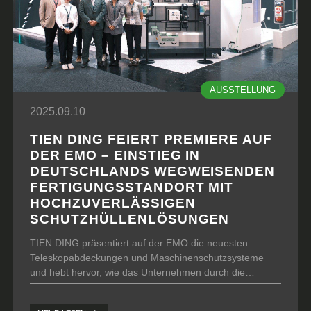
AUSSTELLUNG
2025.09.10
TIEN DING FEIERT PREMIERE AUF
DER EMO – EINSTIEG IN
DEUTSCHLANDS WEGWEISENDEN
FERTIGUNGSSTANDORT MIT
HOCHZUVERLÄSSIGEN
SCHUTZHÜLLENLÖSUNGEN
TIEN DING präsentiert auf der EMO die neuesten
Teleskopabdeckungen und Maschinenschutzsysteme
und hebt hervor, wie das Unternehmen durch die
Kombination von lokalen deutschen Marktkenntnissen
mit globalen Trends zu einem wichtigen Partner für