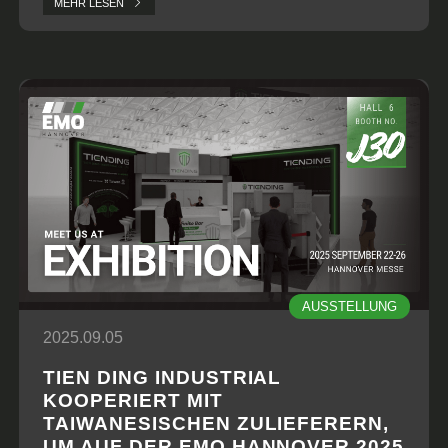
MEHR LESEN
Zuverlässigkeit und Produktionslinienstabilität wird.
AUSSTELLUNG
2025.09.05
TIEN DING INDUSTRIAL
KOOPERIERT MIT
TAIWANESISCHEN ZULIEFERERN,
UM AUF DER EMO HANNOVER 2025