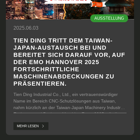
AUSSTELLUNG
2025.06.03
TIEN DING TRITT DEM TAIWAN-
JAPAN-AUSTAUSCH BEI UND
BEREITET SICH DARAUF VOR, AUF
DER EMO HANNOVER 2025
FORTSCHRITTLICHE
MASCHINENABDECKUNGEN ZU
PRÄSENTIEREN.
Tien Ding Industrial Co., Ltd., ein vertrauenswürdiger
Name im Bereich CNC-Schutzlösungen aus Taiwan,
nahm kürzlich an der Taiwan-Japan Machinery Industry
Exchange and Business Matching Event 2025 teil, die
vom 3. bis 5. Juni stattfand.
MEHR LESEN