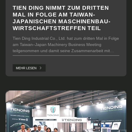
TIEN DING NIMMT ZUM DRITTEN
MAL IN FOLGE AM TAIWAN-
JAPANISCHEN MASCHINENBAU-
WIRTSCHAFTSTREFFEN TEIL
Tien Ding Industrial Co., Ltd. hat zum dritten Mal in Folge
am Taiwan–Japan Machinery Business Meeting
teilgenommen und damit seine Zusammenarbeit mit
japanischen Werkzeugmaschinenherstellern,
Maschinenbauern und Handelsunternehmen fortgesetzt.
MEHR LESEN