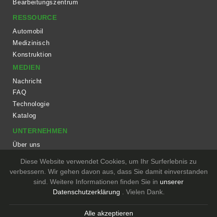
Bearbeitungszentrum
RESSOURCE
Automobil
Medizinisch
Konstruktion
MEDIEN
Nachricht
FAQ
Technologie
Katalog
UNTERNEHMEN
Über uns
Arbeitsablauf
Diese Website verwendet Cookies, um Ihr Surferlebnis zu
Ausrüstung
verbessern. Wir gehen davon aus, dass Sie damit einverstanden
sind. Weitere Informationen finden Sie in
unserer
KONTAKT
Datenschutzerklärung
. Vielen Dank.
Copyright © TIEN DING INDUSTRIAL CO., LTD. All Rights Reserved.
Designed
by Lets Media
EZB2B
Alle akzeptieren