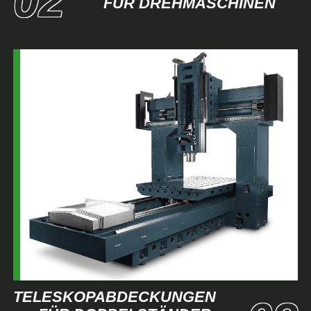
FÜR DREHMASCHINEN
TELESKOPABDECKUNGEN