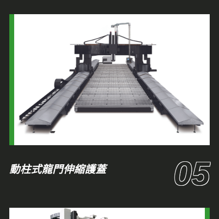
動柱式龍門伸縮護蓋