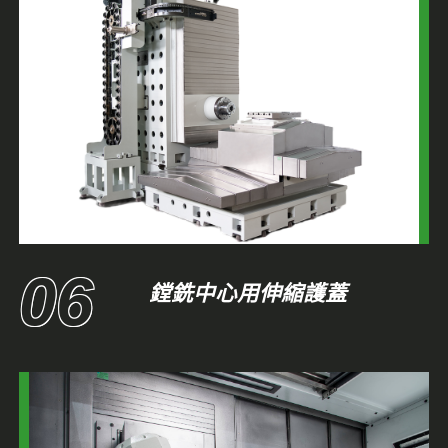
鏜銑中心用伸縮護蓋