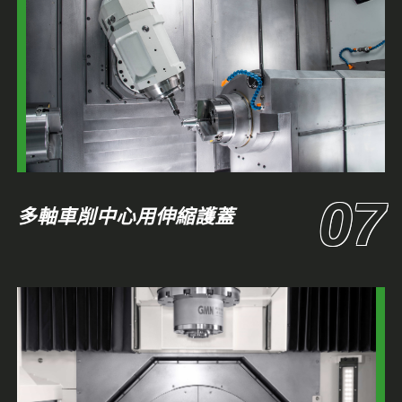
多軸車削中心用伸縮護蓋