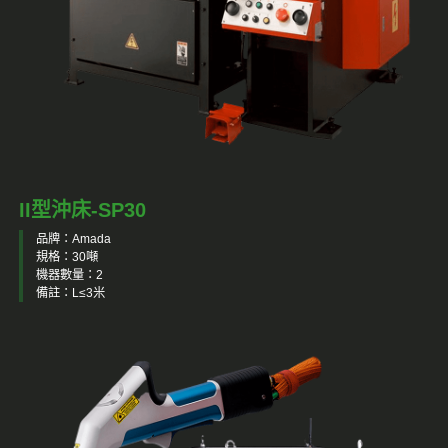
II型沖床-SP30
品牌：Amada
規格：30噸
機器數量：2
備註：L≤3米