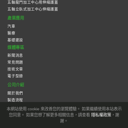
五軸龍門加工中心用伸縮護蓋
五軸立臥式加工中心伸縮護蓋
產業應用
汽車
醫療
基礎建設
媒體專區
新聞消息
常見問題
技術文章
電子型錄
公司介紹
關於我們
製造流程
生產設備
本網站使用 cookie 來改善您的瀏覽體驗。 如果繼續使用本站表示
您同意。 如果您想了解更多相關信息，請查看
隱私權政策
，謝
聯絡我們
謝。
Copyright © 添鼎興業股份有限公司 版權所有.
Designed
by Lets Media