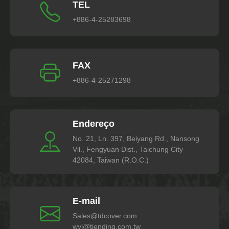
TEL
+886-4-25283698
FAX
+886-4-25271298
Endereço
No. 21, Ln. 397, Beiyang Rd., Nansong
Vil., Fengyuan Dist., Taichung City
42084, Taiwan (R.O.C.)
E-mail
Sales@tdcover.com
wyl@tiending.com.tw