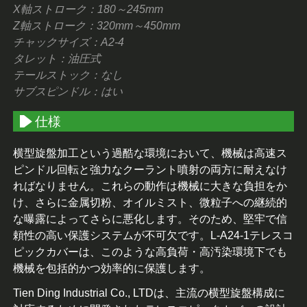
X軸ストローク：180～245mm
Z軸ストローク：320mm～450mm
チャックサイズ：A2-4
タレット：油圧式
テールストック：なし
サブスピンドル：はい
仕様
横型旋盤加工という過酷な環境において、機械は高速ス
ピンドル回転と強力なクーラント噴射の両方に耐えなけ
ればなりません。これらの動作は機械に大きな負担をか
け、さらに金属切粉、オイルミスト、微粒子への継続的
な曝露によってさらに悪化します。そのため、堅牢で信
頼性の高い保護システムが不可欠です。L-A24-1テレスコ
ピックカバーは、このような高負荷・高汚染環境下でも
機械を包括的かつ効率的に保護します。
Tien Ding Industrial Co., LTDは、主流の横型旋盤構成に