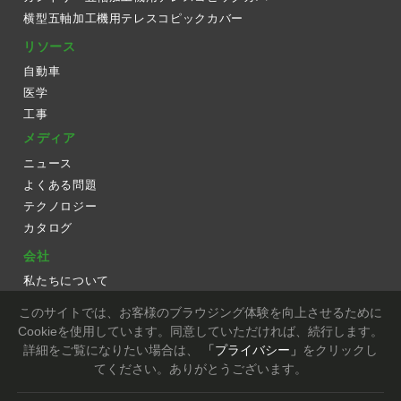
横型五軸加工機用テレスコピックカバー
リソース
自動車
医学
工事
メディア
ニュース
よくある問題
テクノロジー
カタログ
会社
私たちについて
ワークフロー
このサイトでは、お客様のブラウジング体験を向上させるために
装置
Cookieを使用しています。同意していただければ、続行します。
詳細をご覧になりたい場合は、
「プライバシー」
をクリックし
お問い合わせ
てください。ありがとうございます。
Copyright © TIEN DING INDUSTRIAL CO., LTD. All Rights Reserved.