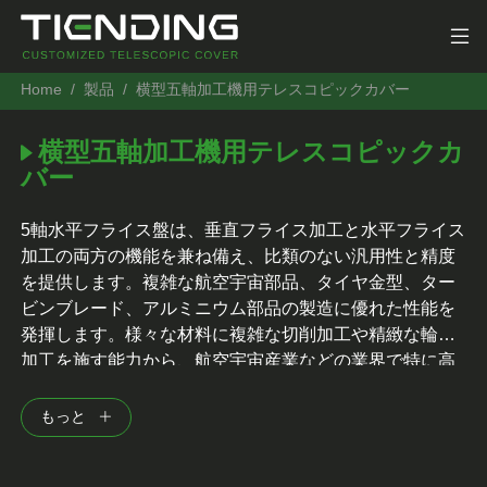
Home
製品
横型五軸加工機用テレスコピックカバー
横型五軸加工機用テレスコピックカ
バー
5軸水平フライス盤は、垂直フライス加工と水平フライス
加工の両方の機能を兼ね備え、比類のない汎用性と精度
を提供します。複雑な航空宇宙部品、タイヤ金型、ター
ビンブレード、アルミニウム部品の製造に優れた性能を
発揮します。様々な材料に複雑な切削加工や精緻な輪郭
加工を施す能力から、航空宇宙産業などの業界で特に高
く評価されています。伸縮式カバーを装備し、重要な部
品を破片やクーラントから保護することで耐久性を高
もっと
め、メンテナンスの必要性を軽減します。高精度な作業
に最適なこの機械は、精度と柔軟性が最優先される高度