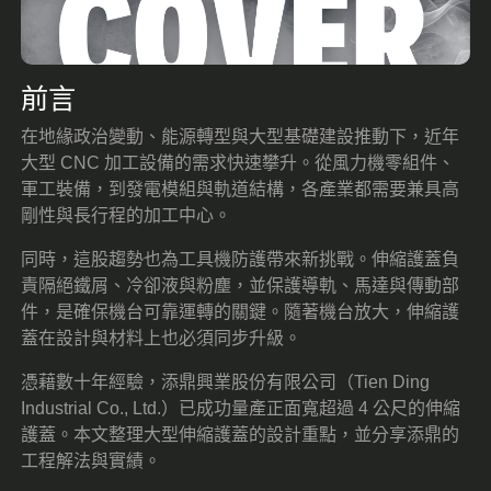
前言
在地緣政治變動、能源轉型與大型基礎建設推動下，近年
大型 CNC 加工設備的需求快速攀升。從風力機零組件、
軍工裝備，到發電模組與軌道結構，各產業都需要兼具高
剛性與長行程的加工中心。
同時，這股趨勢也為工具機防護帶來新挑戰。伸縮護蓋負
責隔絕鐵屑、冷卻液與粉塵，並保護導軌、馬達與傳動部
件，是確保機台可靠運轉的關鍵。隨著機台放大，伸縮護
蓋在設計與材料上也必須同步升級。
憑藉數十年經驗，添鼎興業股份有限公司（Tien Ding
Industrial Co., Ltd.）已成功量產正面寬超過 4 公尺的伸縮
護蓋。本文整理大型伸縮護蓋的設計重點，並分享添鼎的
工程解法與實績。