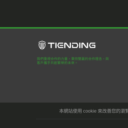
我們重視合作的力量，秉持雙贏的合作理念，與
客戶攜手共創繁榮的未來。
合作
正直
尊重
本網站使用 cookie 來改善
Copyright © 添鼎興業股份有限公司 版權所有.
Designed
by Le