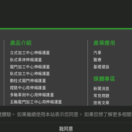
產品介紹
產業應用
立式加工中心伸縮護蓋
汽車
臥式車床伸縮護蓋
醫療
龍門加工中心伸縮護蓋
基礎建設
臥式加工中心伸縮護蓋
媒體專區
動柱式龍門伸縮護蓋
鏜銑中心用伸縮護蓋
新聞消息
多軸車削中心用伸縮護蓋
常見問題
五軸龍門加工中心用伸縮護蓋
技術文章
五軸立臥式加工中心伸縮護蓋
電子型錄
您的瀏覽體驗。 如果繼續使用本站表示您同意。 如果您想了解更多相
我同意
ts Media
EZB2B