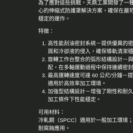
為了應對這些挑戰，天鼎工業開發了一
心的伸縮式防護罩解決方案，確保在嚴
穩定的運作。
特徵：
高性能刮油密封系統－提供優異的
屑和冷卻液的侵入，確保導軌清潔
旋轉工作台整合的弧形結構設計－
配，在多軸運動過程中保持連續密
最高運轉速度可達 60 公尺/分鐘
適用於高效率加工環境。
加強型結構設計－增強了剛性和耐
加工條件下性能穩定。
可用材料：
冷軋鋼（SPCC）適用於一般加工環境；
耐腐蝕應用。