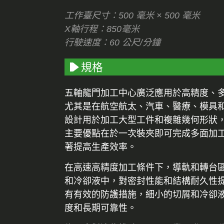
工作臺尺寸：500 毫米 × 500 毫米
X軸行程：850毫米
行駛速度：60 公尺/分鐘
規格
五軸龍門加工中心廣泛應用於高精度、
尤其是在航空航太、汽車、醫療、模具
設計用於加工大型工件和複雜幾何形狀
主要優點在於一次裝夾即可完成多面加
著提高生產效率。
在高速高精度加工條件下，導軌和轉台
和冷卻液中，對密封性能和結構耐久性
有有效的防護措施，細小的切屑和冷卻
度和長期可靠性。