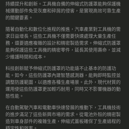
持續提升和創新。工具機自備的伸縮式防護罩能夠保護機
械運動部件免受灰塵和碎屑的侵害，是實現高效可靠生產
的關鍵要素。
隨著自動化和數位化進程的推進，汽車產業對工具機的需
求日益增長。這些工具機不僅需要快速處理大量生產任
務，還要適應複雜的設計和精密製造需求。伸縮式防護罩
能夠保護這些工具機的精密零件，延長其使用壽命，並減
少維護時間和成本。
科技創新賦予伸縮式防護罩的功能遠不止基本的防護功
能。如今，這些防護罩內建智慧感測器，能夠即時監控並
調整防護範圍，以適應各種生產場景。此外，現代材質的
運用使這些防護罩更加輕巧耐用，同時又不影響機器的動
態性能。
在自動駕駛汽車和電動車快速發展的推動下，工具機技術
的進步滿足了這些新興市場的需求。從電池外殼的精密製
造到車身部件的複雜生產，伸縮式蓋板確保了生產過程的
穩定性和效率。