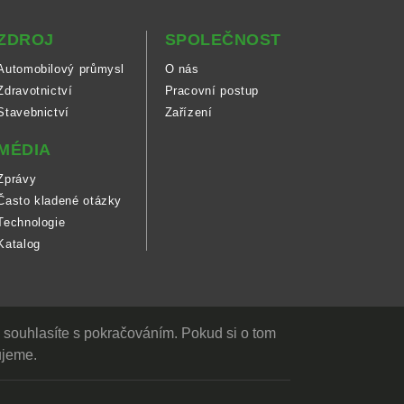
ZDROJ
SPOLEČNOST
Automobilový průmysl
O nás
Zdravotnictví
Pracovní postup
Stavebnictví
Zařízení
MÉDIA
Zprávy
Často kladené otázky
Technologie
Katalog
 souhlasíte s pokračováním. Pokud si o tom
ujeme.
Zakázkový návrh a výroba zatahovacích krytů