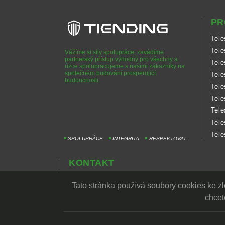
PR
Tele
Tele
Vážíme si síly spolupráce, zavádíme
partnerský přístup výhodný pro všechny a
Tele
úzce spolupracujeme s našimi zákazníky na
společném budování prosperující
Tele
budoucnosti.
Tele
Tele
Tele
Tele
Tele
SPOLUPRÁCE
INTEGRITA
RESPEKTOVAT
KONTAKT
SOUKROMÍ
Tato stránka používá soubory cookies ke z
chcet
Copyright © TIEN DING INDUSTRIAL CO., LTD. All Rights R