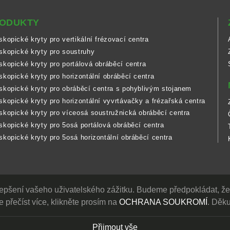
ODUKTY
skopické kryty pro vertikální frézovací centra
skopické kryty pro soustruhy
skopické kryty pro portálová obráběcí centra
skopické kryty pro horizontální obráběcí centra
skopické kryty pro obráběcí centra s pohyblivým stojanem
skopické kryty pro horizontální vyvrtávačky a frézařská centra
skopické kryty pro víceosá soustružnická obráběcí centra
skopické kryty pro 5osá portálová obráběcí centra
skopické kryty pro 5osá horizontální obráběcí centra
lepšení vašeho uživatelského zážitku. Budeme předpokládat, že
e přečíst více, klikněte prosím na
OCHRANA SOUKROMÍ
. Děk
Přijmout vše
eserved.
Designed
by Lets Media
EZB2B