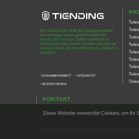
PR
Tele
Tele
Wir schätzen die Kraft der Zusammenarbeit
und verfolgen einen partnerschaftlichen
Tele
Ansatz, der für beide Seiten vorteilhaft ist.
Gemeinsam mit unseren Kunden arbeiten wir
Tele
Hand in Hand, um eine erfolgreiche Zukunft zu
Tele
gestalten.
Tele
Tele
Tele
ZUSAMMENARBEIT
INTEGRITÄT
Tele
RESPEKTIEREN
KONTAKT
PRIVATSPHÄRE
Diese Website verwendet Cookies, um Ihr Su
Copyright © TIEN DING INDUSTRIAL CO., LTD. All Rights R