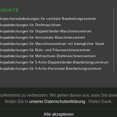
ODUKTE
skopschutzabdeckungen für vertikale Bearbeitungszentren
skopabdeckungen für Drehmaschinen
skopabdeckungen für Doppelständer-Maschinenzentrum
skopabdeckungen für horizontale Maschinenzentren
skopabdeckungen für Maschinenzentrum mit beweglicher Säule
skopabdeckungen für Bohr- und Fräsmaschinenzentren
skopabdeckungen für Mehrachsen-Drehmaschinenzentrum
skopabdeckungen für 5-Achs-Doppelständer-Bearbeitungszentrum
skopabdeckungen für 5-Achs-Horizontal-Bearbeitungszentrum
rferlebnis zu verbessern. Wir gehen davon aus, dass Sie dami
finden Sie in
unserer Datenschutzerklärung
. Vielen Dank.
Alle akzeptieren
eserved.
Designed
by Lets Media
EZB2B
Kundenspezifisch