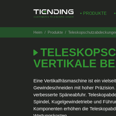
PRODUKTE
Heim
Produkte
Teleskopschutzabdeckungen 
TELESKOPSC
VERTIKALE B
Eine Vertikalfräsmaschine ist ein viel
Gewindeschneiden mit hoher Präzision.
verbesserte Späneabfuhr. Teleskopabde
Spindel, Kugelgewindetriebe und Führu
Komponenten erhöhen die Teleskopabde
Wartungskosten.