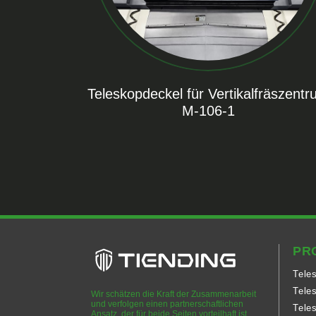
Teleskopdeckel für Vertikalfräszent
M-106-1
PR
Tele
Tele
Wir schätzen die Kraft der Zusammenarbeit
und verfolgen einen partnerschaftlichen
Tele
Ansatz, der für beide Seiten vorteilhaft ist.