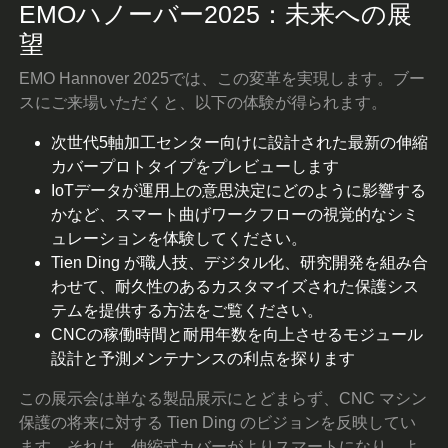
EMOハノーバー2025：未来への展
望
EMO Hannover 2025では、この変革を実現します。ブー
スにご来場いただくと、以下の体験が得られます。
次世代5軸加工センター向けに設計された最新の伸縮
カバープロトタイプをプレビューします
IoTデータが運用上の意思決定にどのように影響する
かなど、スマート曲げワークフローの視覚的なシミ
ュレーションを体験してください。
Tien Ding が職人技、デジタル化、研究開発を組み合
わせて、耐久性のあるカスタマイズされた保護シス
テムを提供する方法をご覧ください。
CNCの稼働時間と耐用年数を向上させるモジュール
設計と予測メンテナンスの利点を探ります
この展示会は単なる製品展示にとどまらず、CNC マシン
保護の将来に対する Tien Ding のビジョンを反映してい
ます。それは、伸縮式カバーがよりスマートになり、よ