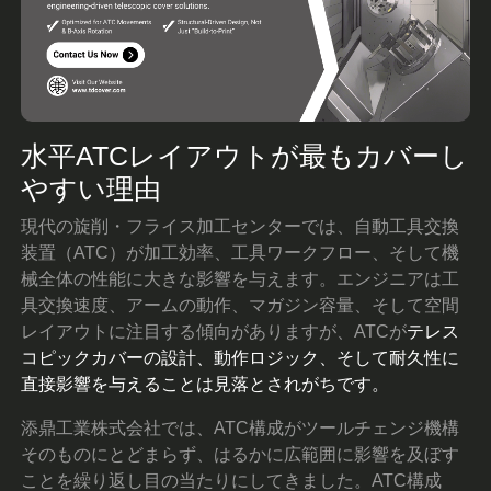
水平ATCレイアウトが最もカバーし
やすい理由
現代の旋削・フライス加工センターでは、自動工具交換
装置（ATC）が加工効率、工具ワークフロー、そして機
械全体の性能に大きな影響を与えます。エンジニアは工
具交換速度、アームの動作、マガジン容量、そして空間
レイアウトに注目する傾向がありますが、ATCが
テレス
コピックカバーの設計、動作ロジック、そして耐久性に
直接影響を与えることは見落とされがちです。
添鼎工業株式会社では、ATC構成がツールチェンジ機構
そのものにとどまらず、はるかに広範囲に影響を及ぼす
ことを繰り返し目の当たりにしてきました。ATC構成