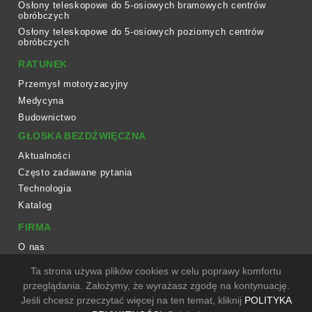
Osłony teleskopowe do 5-osiowych bramowych centrów
obróbczych
Osłony teleskopowe do 5-osiowych poziomych centrów
obróbczych
RATUNEK
Przemysł motoryzacyjny
Medycyna
Budownictwo
GŁOSKA BEZDŹWIĘCZNA
Aktualności
Często zadawane pytania
Technologia
Katalog
FIRMA
O nas
Przepływ pracy
Ta strona używa plików cookies w celu poprawy komfortu
Sprzęt
przeglądania. Założymy, że wyrażasz zgodę na kontynuację.
Jeśli chcesz przeczytać więcej na ten temat, kliknij
POLITYKA
KONTAKT