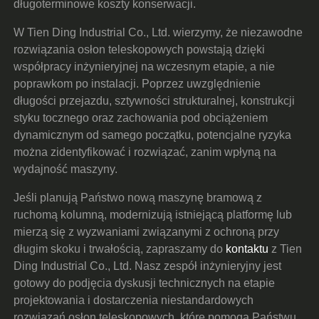
długoterminowe koszty konserwacji.
W Tien Ding Industrial Co., Ltd. wierzymy, że niezawodne
rozwiązania osłon teleskopowych powstają dzięki
współpracy inżynieryjnej na wczesnym etapie, a nie
poprawkom po instalacji. Poprzez uwzględnienie
długości przejazdu, sztywności strukturalnej, konstrukcji
styku tocznego oraz zachowania pod obciążeniem
dynamicznym od samego początku, potencjalne ryzyka
można zidentyfikować i rozwiązać, zanim wpłyną na
wydajność maszyny.
Jeśli planują Państwo nową maszynę bramową z
ruchomą kolumną, modernizują istniejącą platformę lub
mierzą się z wyzwaniami związanymi z ochroną przy
długim skoku i trwałością, zapraszamy do
kontaktu
z Tien
Ding Industrial Co., Ltd. Nasz zespół inżynieryjny jest
gotowy do podjęcia dyskusji technicznych na etapie
projektowania i dostarczenia niestandardowych
rozwiązań osłon teleskopowych, które pomogą Państwu