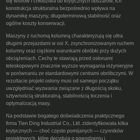
się wiórów i chłodziwa do krytycznych obszarów, ich
konstrukcja strukturalna bezpośrednio wpływa na
dynamikę maszyny, długoterminową stabilność oraz
ogólne koszty konserwacji.
Maszyny z ruchomą kolumną charakteryzują się ultra
długimi przejazdami w osi X, zsynchronizowanym ruchem
kolumny oraz ciężkimi warunkami obróbki przy dużych
obciążeniach. Cechy te stawiają przed osłonami
teleskopowymi znacznie wyższe wymagania inżynieryjne
w porównaniu ze standardowymi centrami obróbczymi. W
rezultacie projekt osłony musi od samego początku
uwzględniać wyzwania związane z długością skoku,
sztywnością strukturalną, stabilnością toczenia i
optymalizacją masy.
Na podstawie bogatego doświadczenia praktycznego
firma Tien Ding Industrial Co., Ltd. zidentyfikowała kilka
krytycznych — choć często pomijanych — czynników
projektowych, które decydują o powodzeniu i