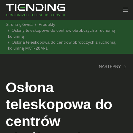
Strona główna
Produkty
Osłony teleskopowe do centrów obróbczych z ruchomą
kolumną
Osłona teleskopowa do centrów obróbczych z ruchomą
kolumną MCT-28M-1
NASTĘPNY
Osłona
teleskopowa do
centrów