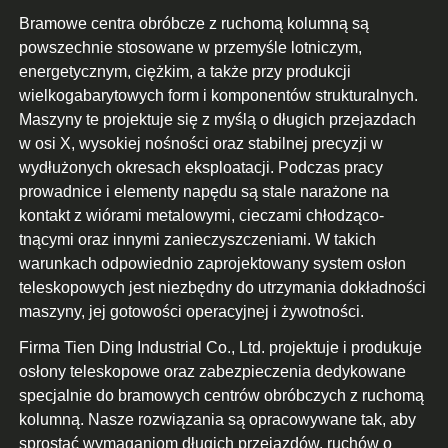
Bramowe centra obróbcze z ruchomą kolumną są
powszechnie stosowane w przemyśle lotniczym,
energetycznym, ciężkim, a także przy produkcji
wielkogabarytowych form i komponentów strukturalnych.
Maszyny te projektuje się z myślą o długich przejazdach
w osi X, wysokiej nośności oraz stabilnej precyzji w
wydłużonych okresach eksploatacji. Podczas pracy
prowadnice i elementy napędu są stale narażone na
kontakt z wiórami metalowymi, cieczami chłodząco-
tnącymi oraz innymi zanieczyszczeniami. W takich
warunkach odpowiednio zaprojektowany system osłon
teleskopowych jest niezbędny do utrzymania dokładności
maszyny, jej gotowości operacyjnej i żywotności.
Firma Tien Ding Industrial Co., Ltd. projektuje i produkuje
osłony teleskopowe oraz zabezpieczenia dedykowane
specjalnie do bramowych centrów obróbczych z ruchomą
kolumną. Nasze rozwiązania są opracowywane tak, aby
sprostać wymaganiom długich przejazdów, ruchów o