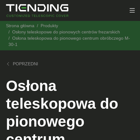
Strona główna
Produkty
Osłony teleskopowe do pionowych centrów frezarskich
Osłona teleskopowa do pionowego centrum obróbczego M-
30-1
POPRZEDNI
Osłona
teleskopowa do
pionowego
centrum