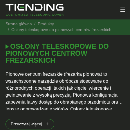
Strona główna
Produkty
Osłony teleskopowe do pionowych centrów frezarskich
OSŁONY TELESKOPOWE DO
PIONOWYCH CENTRÓW
FREZARSKICH
Pionowe centrum frezarskie (frezarka pionowa) to
wszechstronne narzędzie obróbcze stosowane do
różnorodnych operacji, takich jak cięcie, wiercenie i
gwintowanie z wysoką precyzją. Pionowa konfiguracja
zapewnia łatwy dostęp do obrabianego przedmiotu oraz
lepsze odprowadzanie wiórów. Osłony teleskopowe
odgrywają kluczową rolę w ochronie ruchomych części
maszyny, takich jak wrzeciono, śruby kulowe i
Przeczytaj więcej
prowadnice, przed wiórami, chłodziwem i innymi