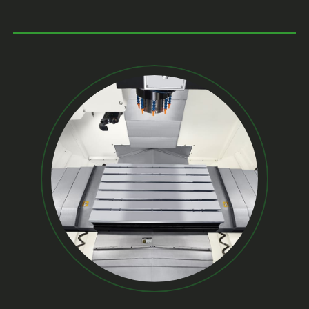
zanieczyszczeniami. Chroniąc te komponenty, osłony
teleskopowe zwiększają żywotność i niezawodność
maszyny, minimalizując przestoje oraz koszty
konserwacji.