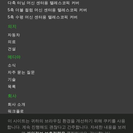
다축 터닝 머신 센터용 텔레스코픽 커버
5축 더블 컬럼 머신 센터용 텔레스코픽 커버
5축 수평 머신 센터용 텔레스코픽 커버
의지
자동차
의료
건설
메디아
소식
자주 묻는 질문
기술
목록
회사
회사 소개
워크플로
장비
이 사이트는 귀하의 브라우징 환경을 개선하기 위해 쿠키를 사용
합니다. 계속 진행해도 괜찮다고 간주합니다. 자세한 내용을 보려
연락하다