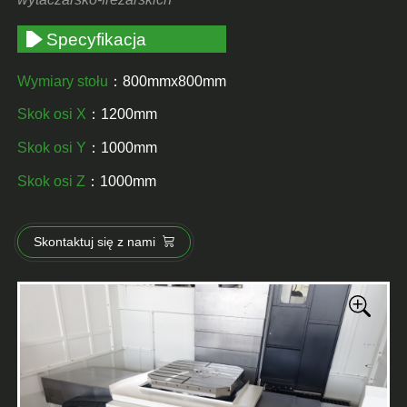
Specyfikacja
Wymiary stołu
：800mmx800mm
Skok osi X
：1200mm
Skok osi Y
：1000mm
Skok osi Z
：1000mm
Skontaktuj się z nami